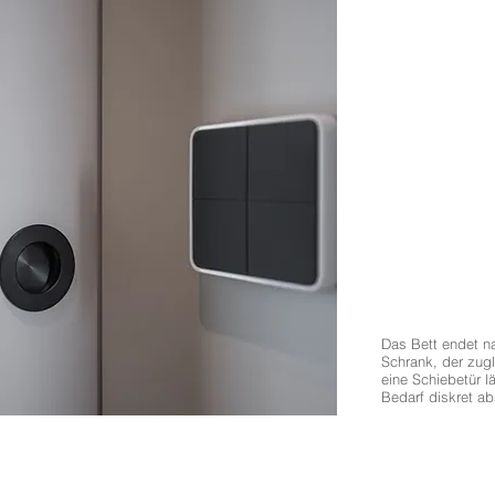
Das Bett endet n
Schrank, der zugl
eine Schiebetür l
Bedarf diskret ab