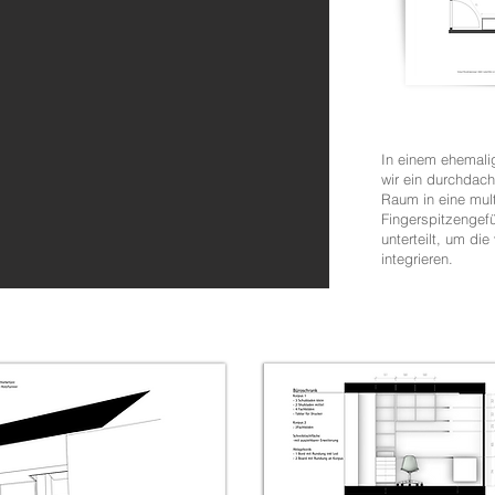
In einem ehemali
wir ein durchdac
Raum in eine mult
Fingerspitzengef
unterteilt, um di
integrieren.