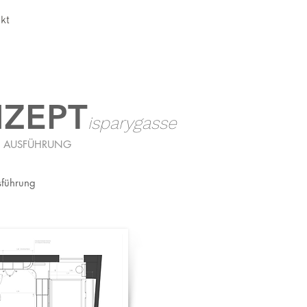
kt
ZEPT
isparygasse
 AUSFÜHRUNG
sführung