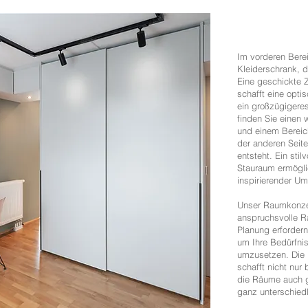
Im vorderen Berei
Kleiderschrank, de
Eine geschickte Z
schafft eine opt
ein großzügigeres
finden Sie einen 
und einem Bereic
der anderen Seite
entsteht. Ein stil
Stauraum ermöglic
inspirierender U
Unser Raumkonzep
anspruchsvolle R
Planung erfordern.
um Ihre Bedürfnis
umzusetzen. Die 
schafft nicht nur
die Räume auch g
ganz unterschied