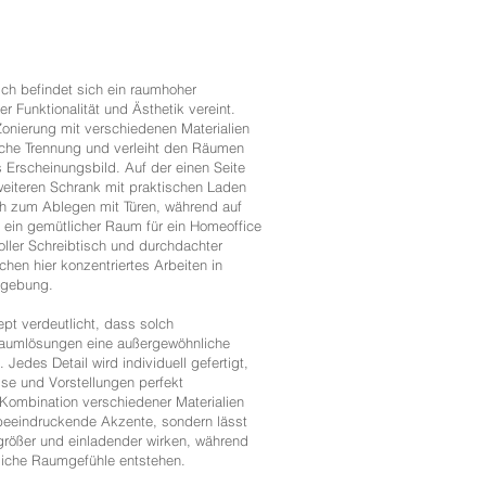
ch befindet sich ein raumhoher
r Funktionalität und Ästhetik vereint.
onierung mit verschiedenen Materialien
ische Trennung und verleiht den Räumen
 Erscheinungsbild. Auf der einen Seite
weiteren Schrank mit praktischen Laden
h zum Ablegen mit Türen, während auf
 ein gemütlicher Raum für ein Homeoffice
voller Schreibtisch und durchdachter
hen hier konzentriertes Arbeiten in
mgebung.
t verdeutlicht, dass solch
aumlösungen eine außergewöhnliche
 Jedes Detail wird individuell gefertigt,
se und Vorstellungen perfekt
Kombination verschiedener Materialien
 beeindruckende Akzente, sondern lässt
rößer und einladender wirken, während
liche Raumgefühle entstehen.