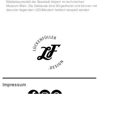
Städtebaumodell der Seestadt Aspern im technischen
Museum Wien. Die Gebäude sind 3D-gedruckt und können mit
darunter liegenden LED-Bändern farblich bespielt werden.
Impressum
Systemadministration
© Copyright Lückenfüller e.U.
Alle Rechte vorbehalten. Jegliche Vervielfältigung oder
Weiterverbreitung in jedem Medium als Ganzes oder in Teilen
bedarf der schriftlichen Zustimmung von Lückenfüller e.U..
Haftungsausschluss & Gewährleistung
Lückenfüller übernimmt keinerlei Gewähr für die Aktualität,