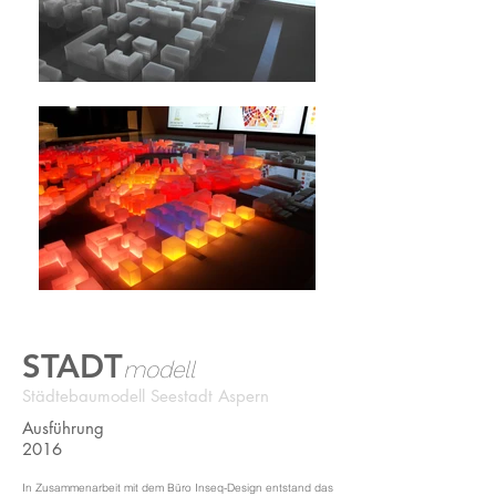
STADT
modell
Städtebaumodell Seestadt Aspern
Ausführung
2016
In Zusammenarbeit mit dem Büro Inseq-Design entstand das